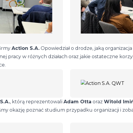
firmy
Action S.A.
Opowiedział o drodze, jaką organizacja
nej pracy w różnych działach oraz jakie ostateczne kor
ce.
S.A.
, którą reprezentowali
Adam Otta
oraz
Witold Imi
iśmy okazję poznać studium przypadku organizacji i zobac