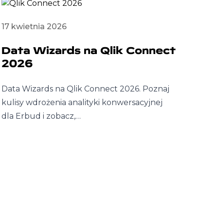
17 kwietnia 2026
Data Wizards na Qlik Connect
2026
Data Wizards na Qlik Connect 2026. Poznaj
kulisy wdrożenia analityki konwersacyjnej
dla Erbud i zobacz,…
26 
Fa
na
Dat
Res
Sum