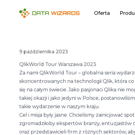
Oferta
Produ
9 października 2023
QlikWorld Tour Warszawa 2023
Za nami QlikWorld Tour – globalna seria wydar
skoncentrowanych na technologii Qlik, która c
się na całym świecie. Jako pasjonaci Qlika nie m
takiej okazji i jako jedyni w Polsce, postanowili
takie wydarzenie w naszym kraju.
Cel i misja były jasne. Chcieliśmy zainicjować spo
zgromadziłoby ekspertów branży, entuzjastów
oraz przedstawicieli firm z różnych sektorów, a