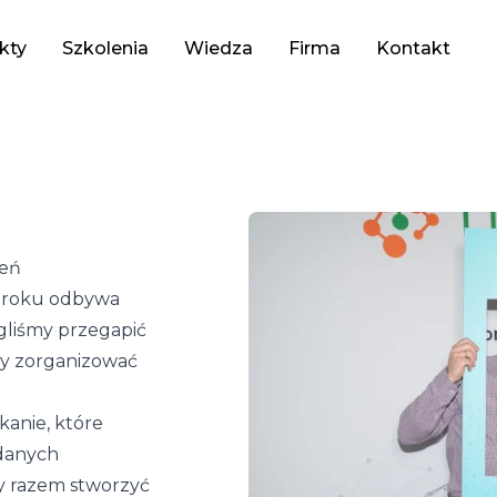
kty
Szkolenia
Wiedza
Firma
Kontakt
zeń
o roku odbywa
ogliśmy przegapić
śmy zorganizować
tkanie, które
 danych
by razem stworzyć