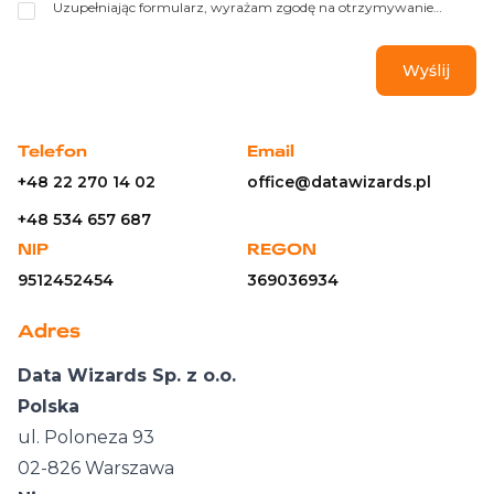
Uzupełniając formularz, wyrażam zgodę na otrzymywanie
informacji handlowych drogą mailową lub telefoniczną od Data
Wizards Sp. z o.o. z siedzibą w Warszawie, ul. Poloneza 93
(Administrator danych). Mogę cofnąć zgodę w każdym czasie.
Dane będą przetwarzane do czasu cofnięcia zgody. Administrator
przetwarza dane zgodnie z Polityką Prywatności. Mam prawo
dostępu do danych, sprostowania, usunięcia lub ograniczenia
przetwarzania, prawo sprzeciwu, prawo wniesienia skargi do
Telefon
Email
organu nadzorczego lub przeniesienia danych.
link
+48 22 270 14 02
office@datawizards.pl
+48 534 657 687
NIP
REGON
9512452454
369036934
Adres
Data Wizards Sp. z o.o.
Polska
ul. Poloneza 93
02-826 Warszawa