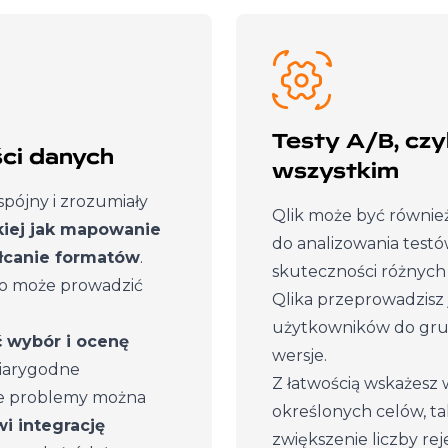
Testy A/B, czy
ści danych
wszystkim
pójny i zrozumiały
Qlik może być równie
kiej jak mapowanie
do analizowania test
ałcanie formatów
.
skuteczności różnych 
co może prowadzić
Qlika przeprowadzisz 
użytkowników do grup
 wybór i ocenę
wersje.
wiarygodne
Z łatwością wskażesz w
 te problemy można
określonych celów, tak
i integrację
zwiększenie liczby re