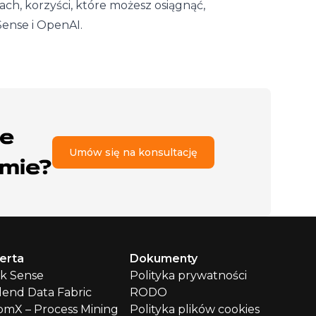
ch, korzyści, które możesz osiągnąć,
Sense i OpenAI.
ie
Umów się na konsultację
rmie?
erta
Dokumenty
ik Sense
Polityka prywatności
lend Data Fabric
RODO
mX – Process Mining
Polityka plików cookies