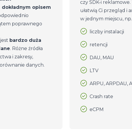
czy SDK-i reklamowe. 
h dokładnym opisem
ułatwią Ci przegląd i
 odpowiednio
w jednym miejscu, np.
 kątem poprawnego
liczby instalacji
jest
bardzo duża
retencji
dane
. Różne źródła
twa i zakresy,
DAU, MAU
 porównanie danych.
LTV
ARPU, ARPDAU, 
Crash rate
eCPM