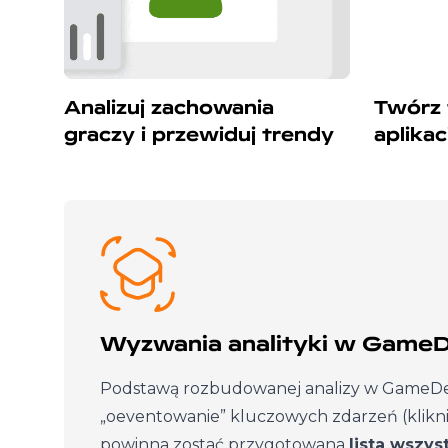
Twórz 
Analizuj zachowania
aplikacj
graczy i przewiduj trendy
Wyzwania analityki w Game
Podstawą rozbudowanej analizy w GameDev
„oeventowanie” kluczowych zdarzeń (klikni
powinna zostać przygotowana
lista wszys