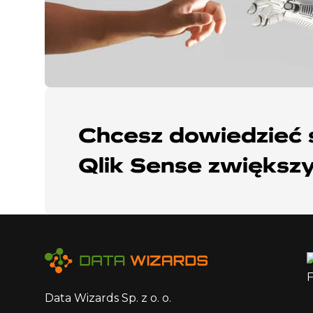
Chcesz dowiedzieć s
Qlik Sense zwiększ
Data Wizards Sp. z o. o.