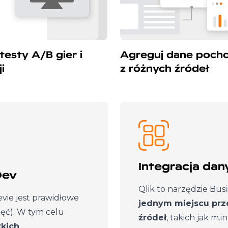
testy A/B gier i
Agreguj dane poch
i
z różnych źródeł
Integracja dan
Dev
Qlik to narzędzie Bus
ie jest prawidłowe
jednym miejscu prz
ęć). W tym celu
źródeł
, takich jak m.i
tkich