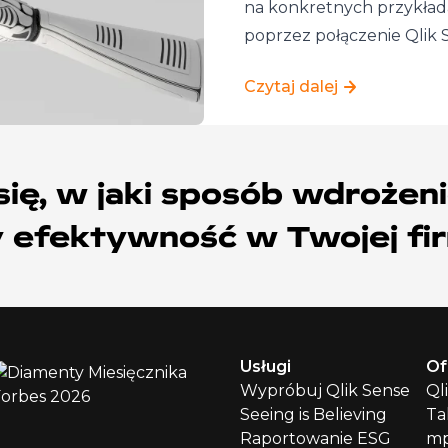
na konkretnych przykłada
poprzez połączenie Qlik 
Czytaj dalej
ię, w jaki sposób wdrożen
y efektywność w Twojej fi
Usługi
Of
Wypróbuj Qlik Sense
Ql
Seeing is Believing
Ta
Raportowanie ESG
mp