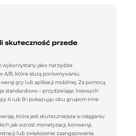
li skuteczność przede
ż wykorzystany jako narzędzie
ów A/B, które służą porównywaniu
wersji gry lub aplikacji mobilnej. Za pomocą
je standardowo – przydzielając losowych
y A lub B i pokazując obu grupom inne
ersję, która jest skuteczniejsza w osiąganiu
ich jak wzrost monetyzacji, konwersji,
jestracji lub zwiększenie zaangażowania