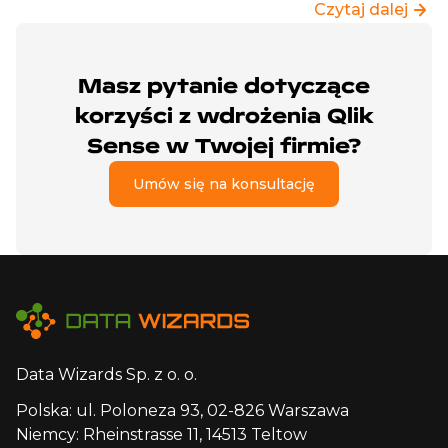
Czytaj dalej
Masz pytanie dotyczące
korzyści z wdrożenia Qlik
Sense w Twojej firmie?
Umów się na konsultację
Data Wizards Sp. z o. o.
Polska: ul. Poloneza 93, 02-826 Warszawa
Niemcy: Rheinstrasse 11, 14513 Teltow