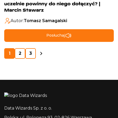
uczelnie powinny do niego dołączyć? |
Marcin Stawarz
Autor:
Tomasz Samagalski
Posłuchaj
1
2
3
Data Wizards Sp. z o. o.
Polska: ul. Poloneza 93, 02-826 Warszawa