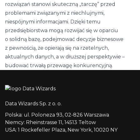
rozwiązań stanowi skuteczną „tarczę” przed
problemami związanymi z niechlujnymi,
niespójnymi informacjami. Dzięki temu
przedsiębiorstwa mogą rozwijać się w oparciu
o solidną bazę, podejmować decyzje biznesowe
z pewnością, że opierają się na rzetelnych,
aktualnych danych, a w dłuższej perspektywie –
budować trwałą przewagę konkurencyjną.
Data Wizards Sp. z o. o.
Polska: ul. Poloneza 93, 02-826 Warszawa
Niemcy: Rheinstrasse 11, 14513 Teltow
USA: 1 Rockefeller Plaza, New York, 10020 NY