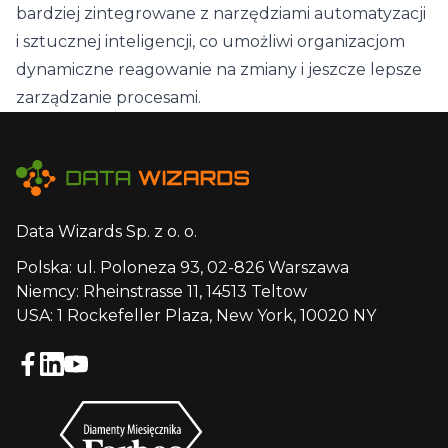
bardziej zintegrowane z narzędziami automatyzacji
i sztucznej inteligencji, co umożliwi organizacjom
dynamiczne reagowanie na zmiany i jeszcze lepsze
zarządzanie procesami.
Data Wizards Sp. z o. o.
Polska: ul. Poloneza 93, 02-826 Warszawa
Niemcy: Rheinstrasse 11, 14513 Teltow
USA: 1 Rockefeller Plaza, New York, 10020 NY