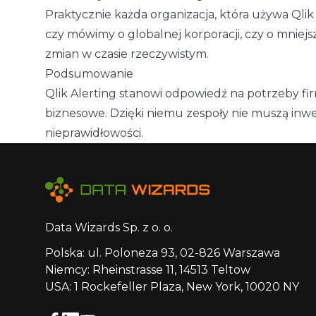
Praktycznie każda organizacja, która używa Qlik
czy mówimy o globalnej korporacji, czy o mniej
zmian w czasie rzeczywistym.
Podsumowanie
Qlik Alerting stanowi odpowiedź na potrzeby fi
biznesowe. Dzięki niemu zespoły nie muszą inw
nieprawidłowości.
Data Wizards Sp. z o. o.
Polska: ul. Poloneza 93, 02-826 Warszawa
Niemcy: Rheinstrasse 11, 14513 Teltow
USA: 1 Rockefeller Plaza, New York, 10020 NY