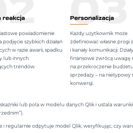
02
03
 reakcja
Personalizacja
astowe powiadomienie
Każdy użytkownik może
 podjęcie szybkich działań
zdefiniować własne progi
ych w razie awarii, spadku
i kanały komunikacji. Dział
y lub innych
finansowe zwrócą uwagę 
ących trendów.
na przekroczenie budżetu,
sprzedaży – na nietypowy
konwersji.
aźniki lub pola w modelu danych Qlik i ustala warunki 
rzednim”).
e i regularnie odpytuje model Qlik, weryfikując, czy war