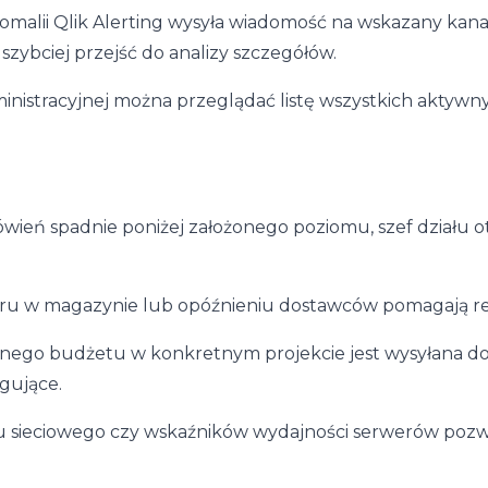
alii Qlik Alerting wysyła wiadomość na wskazany kanał 
zybciej przejść do analizy szczegółów.
nistracyjnej można przeglądać listę wszystkich aktywny
ień spadnie poniżej założonego poziomu, szef działu ot
aru w magazynie lub opóźnieniu dostawców pomagają r
onego budżetu w konkretnym projekcie jest wysyłana do
gujące.
sieciowego czy wskaźników wydajności serwerów pozwa