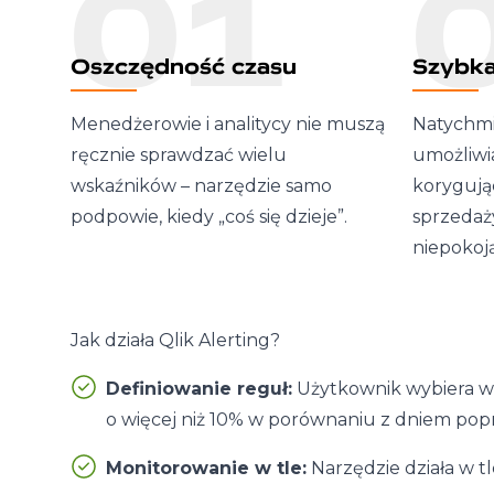
01
Oszczędność czasu
Szybka
Menedżerowie i analitycy nie muszą
Natychmi
ręcznie sprawdzać wielu
umożliwia
wskaźników – narzędzie samo
korygując
podpowie, kiedy „coś się dzieje”.
sprzedaż
niepokoj
Jak działa Qlik Alerting?
Definiowanie reguł:
Użytkownik wybiera wsk
o więcej niż 10% w porównaniu z dniem pop
Monitorowanie w tle:
Narzędzie działa w tl