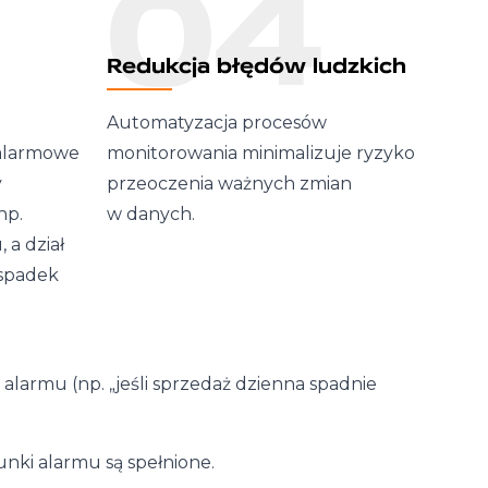
04
Redukcja błędów ludzkich
Automatyzacja procesów
 alarmowe
monitorowania minimalizuje ryzyko
y
przeoczenia ważnych zmian
np.
w danych.
 a dział
 spadek
alarmu (np. „jeśli sprzedaż dzienna spadnie
unki alarmu są spełnione.