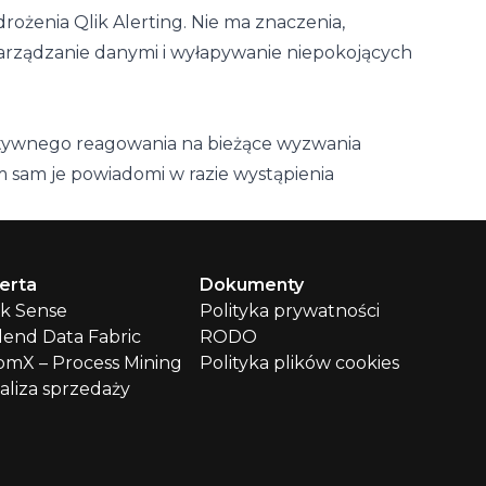
rożenia Qlik Alerting. Nie ma znaczenia,
 zarządzanie danymi i wyłapywanie niepokojących
 aktywnego reagowania na bieżące wyzwania
 sam je powiadomi w razie wystąpienia
erta
Dokumenty
ik Sense
Polityka prywatności
lend Data Fabric
RODO
mX – Process Mining
Polityka plików cookies
aliza sprzedaży