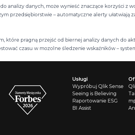
 do analizy danych, może wynieść znaczące korzyści z wd
szym przedsiębiorstwie – automatyczne alerty ułatwiają
rm, które pragną przejść od biernej analizy danych do
estować czasu w mozolne śledzenie wskaźników – system
Usługi
Of
Wypróbuj Qlik Sense
Ql
Seeing is Believing
Ta
Raportowanie ESG
mp
BI Assist
An