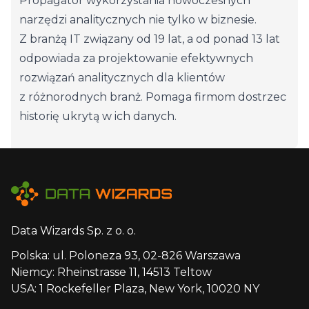
Propagator wykorzystania nowoczesnych
narzędzi analitycznych nie tylko w biznesie.
Z branżą IT związany od 19 lat, a od ponad 13 lat
odpowiada za projektowanie efektywnych
rozwiązań analitycznych dla klientów
z różnorodnych branż. Pomaga firmom dostrzec
historię ukrytą w ich danych.
Data Wizards Sp. z o. o.
Polska: ul. Poloneza 93, 02-826 Warszawa
Niemcy: Rheinstrasse 11, 14513 Teltow
USA: 1 Rockefeller Plaza, New York, 10020 NY