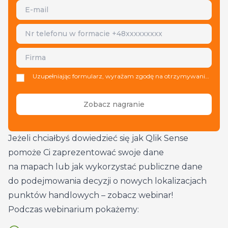
Uzupełniając formularz, wyrażam zgodę na otrzymywanie
informacji handlowych drogą mailową lub telefoniczną od
Data Wizards Sp. z o.o. z siedzibą w Warszawie, ul. Poloneza
93 (Administrator danych). Mogę cofnąć zgodę w każdym
czasie. Dane będą przetwarzane do czasu cofnięcia zgody.
Administrator przetwarza dane zgodnie z Polityką
Prywatności. Mam prawo dostępu do danych, sprostowania,
Jeżeli chciałbyś dowiedzieć się jak Qlik Sense
usunięcia lub ograniczenia przetwarzania, prawo
sprzeciwu, prawo wniesienia skargi do organu nadzorczego
pomoże Ci zaprezentować swoje dane
lub przeniesienia danych.
link
na mapach lub jak wykorzystać publiczne dane
do podejmowania decyzji o nowych lokalizacjach
punktów handlowych – zobacz webinar!
Podczas webinarium pokażemy: