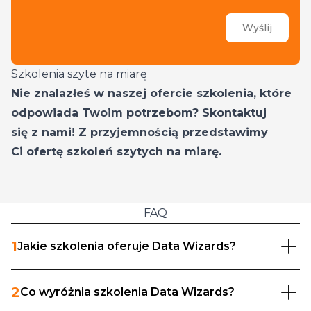
informacji handlowych drogą mailową lub telefoniczną od
Data Wizards Sp. z o.o. z siedzibą w Warszawie, ul. Poloneza
93 (Administrator danych). Mogę cofnąć zgodę w każdym
czasie. Dane będą przetwarzane do czasu cofnięcia zgody.
Administrator przetwarza dane zgodnie z Polityką
Prywatności. Mam prawo dostępu do danych, sprostowania,
Szkolenia szyte na miarę
usunięcia lub ograniczenia przetwarzania, prawo
sprzeciwu, prawo wniesienia skargi do organu nadzorczego
Nie znalazłeś w naszej ofercie szkolenia, które
lub przeniesienia danych.
link
odpowiada Twoim potrzebom? Skontaktuj
się z nami! Z przyjemnością przedstawimy
Ci ofertę szkoleń szytych na miarę.
FAQ
1
Jakie szkolenia oferuje Data Wizards?
Oferujemy szeroki zakres szkoleń z Qlik Sense —
2
Co wyróżnia szkolenia Data Wizards?
od podstaw (np. „Podstawy Qlika”) przez