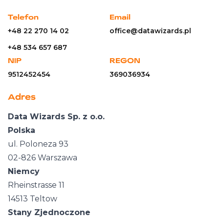
dostępu do danych, sprostowania, usunięcia lub ograniczenia
przetwarzania, prawo sprzeciwu, prawo wniesienia skargi do
Telefon
Email
organu nadzorczego lub przeniesienia danych.
link
+48 22 270 14 02
office@datawizards.pl
+48 534 657 687
NIP
REGON
9512452454
369036934
Adres
Data Wizards Sp. z o.o.
Polska
ul. Poloneza 93
02-826 Warszawa
Niemcy
Rheinstrasse 11
14513 Teltow
Stany Zjednoczone