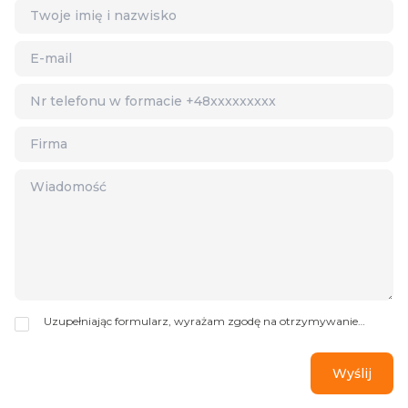
Uzupełniając formularz, wyrażam zgodę na otrzymywanie
informacji handlowych drogą mailową lub telefoniczną od Data
Wizards Sp. z o.o. z siedzibą w Warszawie, ul. Poloneza 93
(Administrator danych). Mogę cofnąć zgodę w każdym czasie.
Dane będą przetwarzane do czasu cofnięcia zgody. Administrator
przetwarza dane zgodnie z Polityką Prywatności. Mam prawo